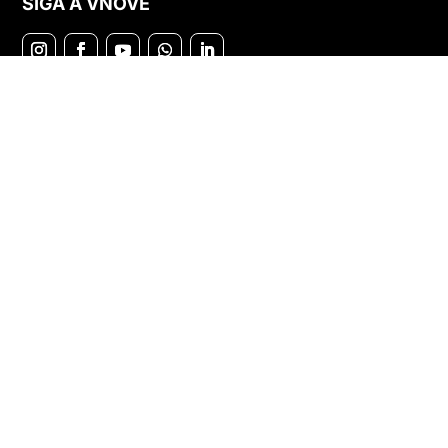
SIGA A VNOVE
LIMEIRA,SP • BRA
Rua Dr. Humberto Levy 159, Vila Paraíso – CEP: 13480-752
Limeira/SP
(19) 99999-9911

agencia@vnove.com.br

SÃO PAULO, SP • BRA
Av Marquês de São Vicente, 2219 – Time Office – Jardim das Perdizes –
Sala 1509
(19) 99999-9911

agencia@vnove.com.br
